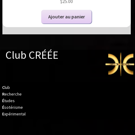
$
25.00
Ajouter au panier
Club CRÉÉE
C
lub
R
echerche
É
tudes
É
sotérisme
E
xpérimental