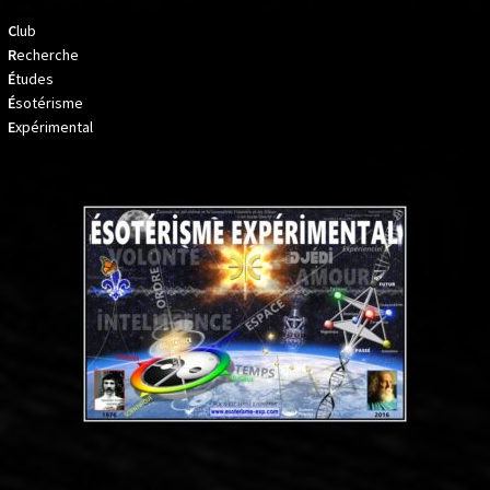
C
lub
R
echerche
É
tudes
É
sotérisme
E
xpérimental