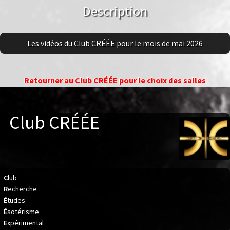
Description
Les vidéos du Club CRÉÉE pour le mois de mai 2026
Club CRÉÉE
C
lub
R
echerche
É
tudes
É
sotérisme
E
xpérimental